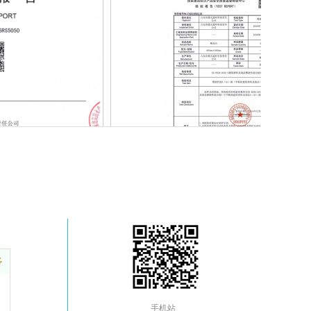
防火A1级
多
手机站