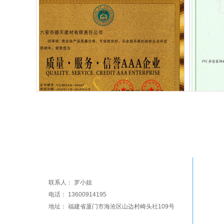
质量·服务·信誉AAA企业
管理体
金华祥环保装饰
联系人： 罗小姐
电话： 13600914195
地址： 福建省厦门市海沧区山边村崎头社109号