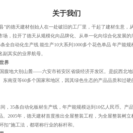
关于我们
军县”的德天建材创始人在一处破旧的工厂里，干起了建材生意，
相市场，拉开了德天从规模化向品牌化、从单一化向综合化发展的
间 35条全自动化生产线 能生产10大系列1000多个花色单品 年
名副其实的业界航母。
全世界
国腹地大别山麓——六安市裕安区省级经济开发区。是皖西北地
、东南亚等60多个国家和地区，因其绿色生态的产品品质和过硬
间，35条自动化板材生产线，年产能规模达到10亿人民币。产
单品。2005年，德天建材首度推出全屋整装工程，为全屋整装树立
“环环扣”施工法，都堪称行业的标杆和。